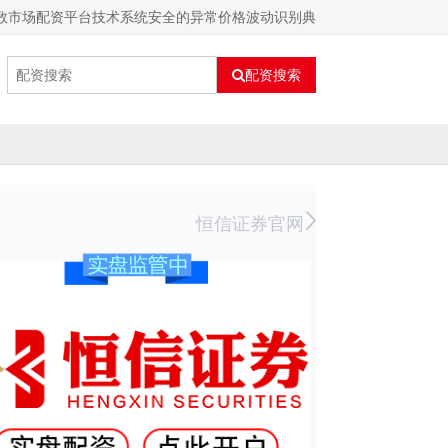
指数市场配资平台技术系统安全的异常价格波动识别典
配资搜索
恒信证券官网