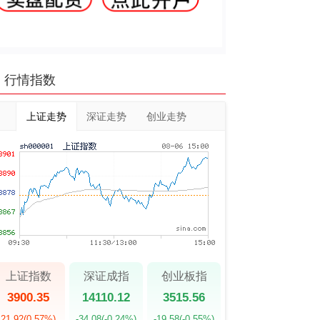
行情指数
上证走势
深证走势
创业走势
上证指数
深证成指
创业板指
3900.35
14110.12
3515.56
21.92
(0.57%)
-34.08
(-0.24%)
-19.58
(-0.55%)