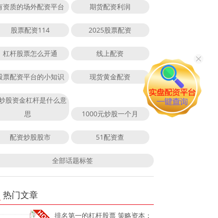
有资质的场外配资平台
期货配资利润
股票配资114
2025股票配资
杠杆股票怎么开通
线上配资
股票配资平台的小知识
现货黄金配资
炒股资金杠杆是什么意
思
1000元炒股一个月
配资炒股股市
51配资查
全部话题标签
热门文章
排名第一的杠杆股票 策略资本：