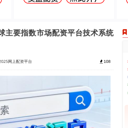
焦全球主要指数市场配资平台技术系统
2025网上配资平台
108