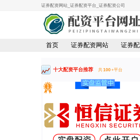
证券配资网站_证券配资平台_证券配资公司
首页
证券配资网站
证券配
十大配资平台推荐
共
100
+平台