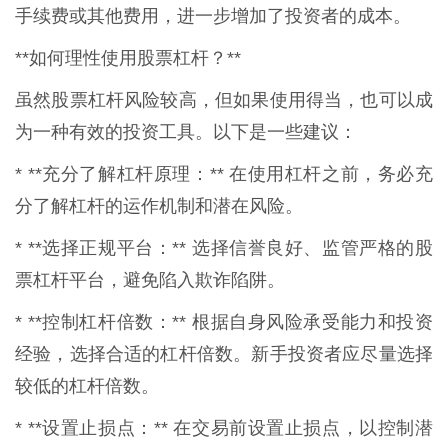
手续费或其他费用，进一步增加了投资者的成本。
**如何理性使用股票杠杆？**
虽然股票杠杆风险较高，但如果使用得当，也可以成
为一种有效的投资工具。以下是一些建议：
* **充分了解杠杆原理：** 在使用杠杆之前，务必充
分了解杠杆的运作机制和潜在风险。
* **选择正规平台：** 选择信誉良好、监管严格的股
票杠杆平台，避免陷入欺诈陷阱。
* **控制杠杆倍数：** 根据自身风险承受能力和投资
经验，选择合适的杠杆倍数。新手投资者应尽量选择
较低的杠杆倍数。
* **设置止损点：** 在交易前设置止损点，以控制潜