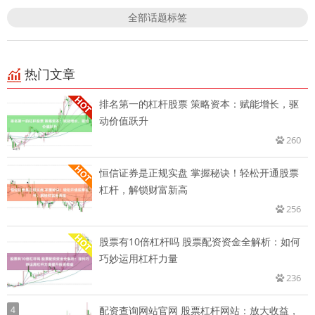
全部话题标签
热门文章
排名第一的杠杆股票 策略资本：赋能增长，驱
动价值跃升
260
恒信证券是正规实盘 掌握秘诀！轻松开通股票
杠杆，解锁财富新高
256
股票有10倍杠杆吗 股票配资资金全解析：如何
巧妙运用杠杆力量
236
4
配资查询网站官网 股票杠杆网站：放大收益，