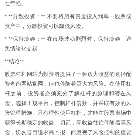
在亏损。
* **分散投资：** 不要将所有资金投入到单一股票或
资产中，分散投资可以降低风险。
* **保持冷静：** 在市场波动剧烈时，保持冷静，避
免情绪化交易。
**结论**
股票杠杆网站为投资者提供了一种放大收益的途径配
资查询网站官网，但也伴随着巨大的风险。在使用杠
杆之前，投资者必须充分了解杠杆的原理和潜在风
险，选择正规平台，控制杠杆倍数，并采取有效的风
险管理措施。只有理性使用杠杆，才能在股票市场中
获得长期稳定的收益。切记，高收益往往伴随着高风
险，切勿盲目追求高回报，而忽视了风险控制的重要