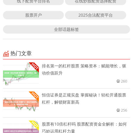
线下配资平台排名
在线炒股配资选择配资
股票开户
2025合法配资平台
全部话题标签
热门文章
排名第一的杠杆股票 策略资本：赋能增长，驱
动价值跃升
260
恒信证券是正规实盘 掌握秘诀！轻松开通股票
杠杆，解锁财富新高
256
股票有10倍杠杆吗 股票配资资金全解析：如何
巧妙运用杠杆力量