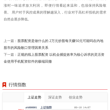
涨时一味追求放大利润 。即便行情看起来温和，也须保持风险敬
畏。 用户对于风控成果的理解越深入，行业对于高杠杆投机的需求
自然会逐步降低。
股票配资是做什么的 2万元炒股每天赚50元可能吗在内地
上一篇：
股市的风险敞口管理因果关系
正规的线上股票配资 以机会捕捉效率为核心诉求的灵活资
下一篇：
金使用手机配资软件的极端回撤
行情指数
上证走势
深证走势
创业走势