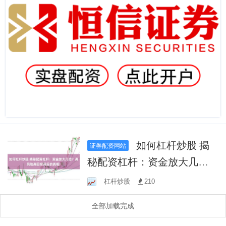
如何杠杆炒股 揭
证券配资网站
秘配资杠杆：资金放大几
倍？高风险高回报背后的真
杠杆炒股
210
相！
全部加载完成