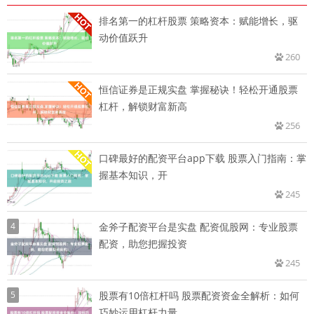
排名第一的杠杆股票 策略资本：赋能增长，驱
动价值跃升
260
恒信证券是正规实盘 掌握秘诀！轻松开通股票
杠杆，解锁财富新高
256
口碑最好的配资平台app下载 股票入门指南：掌
握基本知识，开
245
4
金斧子配资平台是实盘 配资侃股网：专业股票
配资，助您把握投资
245
5
股票有10倍杠杆吗 股票配资资金全解析：如何
巧妙运用杠杆力量