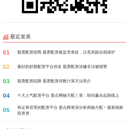
最近发表
01
股票配资招商 股票配资被监管查处，注意风险自我保护
02
最好的炒股配资平台排名 股票配资涉嫌非法被报警
03
股票配资陷阱 股票配资倍数计算方法简介
04
十大人气配资平台 股点网杨方配丨资：助你赢在起跑线上
有证券背景的配资平台 股点网资深分析师杨方配丶最新独家
05
投资资