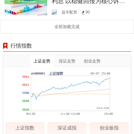
利息 以稳健回报为核心诉求
的防守型资金在在指数节奏
益丰配资
90
缓慢但市场情绪波
全部加载完成
行情指数
上证走势
深证走势
创业走势
上证指数
深证成指
创业板指