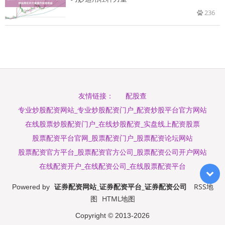
236
配股查
友情链接：
专业炒股配资网站_专业炒股配资门户_配资炒股平台官方网站
在线股票炒股配资门户_在线炒股配资_实盘线上配资股票
股票配资平台官网_股票配资门户_股票配资论坛网站
股票配资官方平台_股票配资官方公司_股票配资公司开户网站
在线配资开户_在线配资公司_在线股票配资平台
证券配资网站_证券配资平台_证券配资公司
RSS地
Powered by
图
HTML地图
Copyright
© 2013-2026