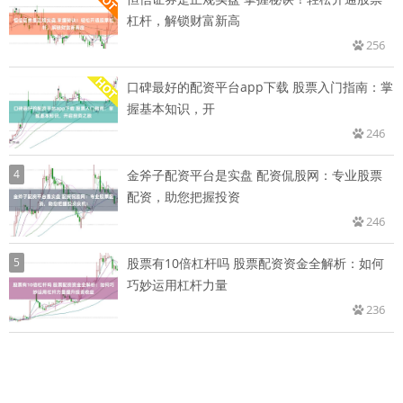
杠杆，解锁财富新高
256
口碑最好的配资平台app下载 股票入门指南：掌
握基本知识，开
246
4
金斧子配资平台是实盘 配资侃股网：专业股票
配资，助您把握投资
246
5
股票有10倍杠杆吗 股票配资资金全解析：如何
巧妙运用杠杆力量
236