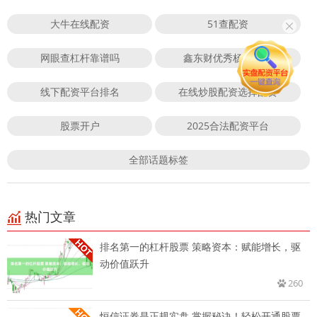
大牛在线配资
51查配资
网眼查杠杆靠谱吗
鑫东财优秀杨方配资
线下配资平台排名
在线炒股配资选择配资
股票开户
2025合法配资平台
全部话题标签
热门文章
排名第一的杠杆股票 策略资本：赋能增长，驱
动价值跃升
260
恒信证券是正规实盘 掌握秘诀！轻松开通股票