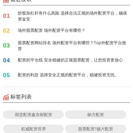
炒股加杠杆有什么风险 选择合法正规的场外配资平台，确保
01
资金安
02
场外股票配资 场外配资平台有哪些？
股票配资网站排名 场外配资平台有哪些？Top外配资平台推
03
荐
04
配资的平仓线 安全稳健的正规股票配资，让您投资更放心
05
配资的利息 选择安全正规的配资平台，稳健投资无忧。
标签列表
期货配资鑫东财配资
杨方配资
权威配资世界
股票配资?越大配资