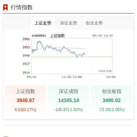
行情指数
上证走势
深证走势
创业走势
上证指数
深证成指
创业板指
3946.67
14165.14
3490.02
6.63
(0.17%)
-145.87
(-1.02%)
-73.10
(-2.05%)