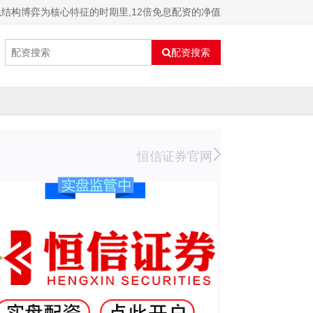
以结构博弈为核心特征的时期里,12倍免息配资的净值
配资搜索
恒信证券官网