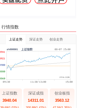
行情指数
上证走势
深证走势
创业走势
上证指数
深证成指
创业板指
3940.04
14311.01
3563.12
39.69
(1.02%)
200.89
(1.42%)
47.56
(1.35%)