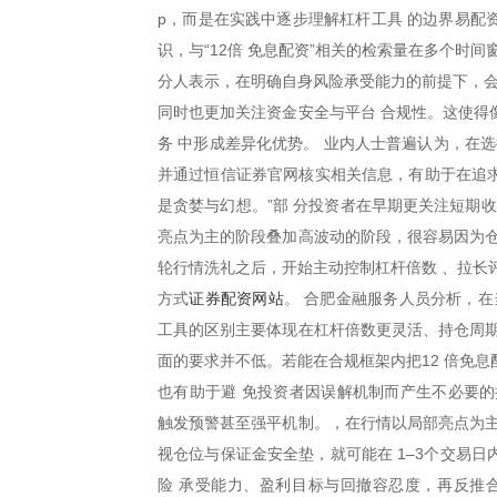
p，而是在实践中逐步理解杠杆工具 的边界易配
识，与“12倍 免息配资”相关的检索量在多个时
分人表示，在明确自身风险承受能力的前提下，会
同时也更加关注资金安全与平台 合规性。这使得
务 中形成差异化优势。 业内人士普遍认为，在
并通过恒信证券官网核实相关信息，有助于在追求
是贪婪与幻想。”部 分投资者在早期更关注短期
亮点为主的阶段叠加高波动的阶段，很容易因为仓
轮行情洗礼之后，开始主动控制杠杆倍数 、拉长
证券配资网站
方式
。 合肥金融服务人员分析，在
工具的区别主要体现在杠杆倍数更灵活、持仓周期
面的要求并不低。若能在合规框架内把12 倍免
也有助于避 免投资者因误解机制而产生不必要的损
触发预警甚至强平机制。，在行情以局部亮点为主
视仓位与保证金安全垫，就可能在 1–3个交易
险 承受能力、盈利目标与回撤容忍度，再反推