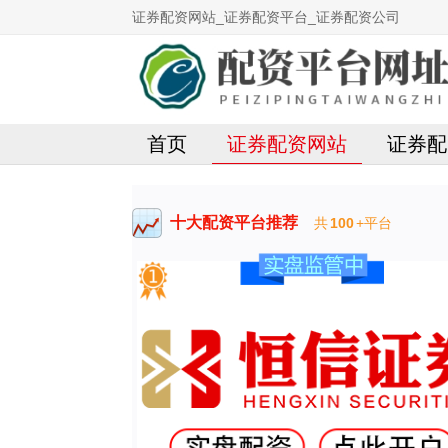
证券配资网站_证券配资平台_证券配资公司
首页
证券配资网站
证券配
十大配资平台推荐
共
100
+平台