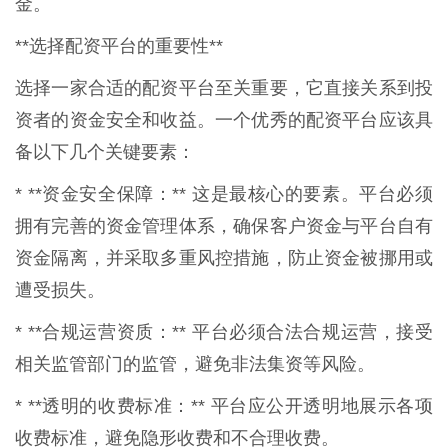
金。
**选择配资平台的重要性**
选择一家合适的配资平台至关重要，它直接关系到投
资者的资金安全和收益。一个优秀的配资平台应该具
备以下几个关键要素：
* **资金安全保障：** 这是最核心的要素。平台必须
拥有完善的资金管理体系，确保客户资金与平台自有
资金隔离，并采取多重风控措施，防止资金被挪用或
遭受损失。
* **合规运营资质：** 平台必须合法合规运营，接受
相关监管部门的监管，避免非法集资等风险。
* **透明的收费标准：** 平台应公开透明地展示各项
收费标准，避免隐形收费和不合理收费。