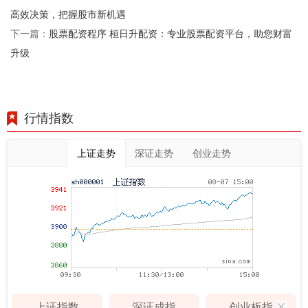
高效决策，把握股市新机遇
股票配资程序 桓日升配资：专业股票配资平台，助您财富
下一篇：
升级
行情指数
上证走势
深证走势
创业走势
上证指数
深证成指
创业板指