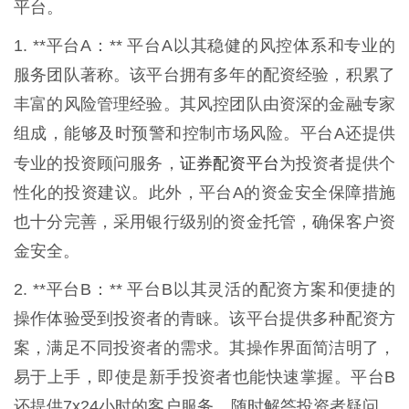
平台。
1. **平台A：** 平台A以其稳健的风控体系和专业的
服务团队著称。该平台拥有多年的配资经验，积累了
丰富的风险管理经验。其风控团队由资深的金融专家
组成，能够及时预警和控制市场风险。平台A还提供
证券配资平台
专业的投资顾问服务，
为投资者提供个
性化的投资建议。此外，平台A的资金安全保障措施
也十分完善，采用银行级别的资金托管，确保客户资
金安全。
2. **平台B：** 平台B以其灵活的配资方案和便捷的
操作体验受到投资者的青睐。该平台提供多种配资方
案，满足不同投资者的需求。其操作界面简洁明了，
易于上手，即使是新手投资者也能快速掌握。平台B
还提供7x24小时的客户服务，随时解答投资者疑问。