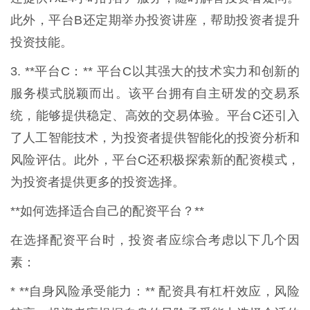
此外，平台B还定期举办投资讲座，帮助投资者提升
投资技能。
3. **平台C：** 平台C以其强大的技术实力和创新的
服务模式脱颖而出。该平台拥有自主研发的交易系
统，能够提供稳定、高效的交易体验。平台C还引入
了人工智能技术，为投资者提供智能化的投资分析和
风险评估。此外，平台C还积极探索新的配资模式，
为投资者提供更多的投资选择。
**如何选择适合自己的配资平台？**
在选择配资平台时，投资者应综合考虑以下几个因
素：
* **自身风险承受能力：** 配资具有杠杆效应，风险