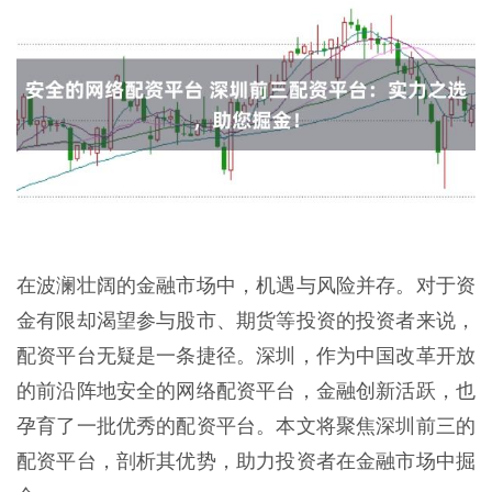
在波澜壮阔的金融市场中，机遇与风险并存。对于资
金有限却渴望参与股市、期货等投资的投资者来说，
配资平台无疑是一条捷径。深圳，作为中国改革开放
的前沿阵地安全的网络配资平台，金融创新活跃，也
孕育了一批优秀的配资平台。本文将聚焦深圳前三的
配资平台，剖析其优势，助力投资者在金融市场中掘